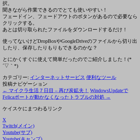
択。
聞きながら作業できるのでとても使いやすい！
フェードイン、フェードアウトのボタンがあるので必要なら
クリックする。
あとは切り取られたファイルをダウンロードするだけ！
使ってないけどDropBoxやGoogleDriveのファイルから切り出
したり、保存したりもりもできるのかな？
とにかくすぐに使えて簡単だったのでご紹介しました！(*
´▽｀*)
カテゴリー:
インターネットサービス
便利なツール
投稿ナビゲーション
←
マイクラ生活７日目 – 再び炭鉱夫！
WindowsUpdateで
Felicaポートが動かなくなったトラブルの対処
→
ケイスケにまつわるリンク
X
Twitch(メイン)
Youtube(サブ)
Youtube(キャンプ)