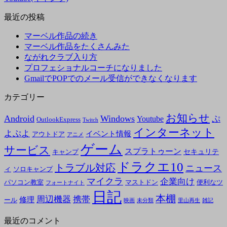
最近の投稿
マーベル作品の続き
マーベル作品をたくさんみた
ながれクラブ入り方
プロフェショナルコーチになりました
GmailでPOPでのメール受信ができなくなります
カテゴリー
お知らせ
Android
Windows
ぷ
Youtube
OutlookExpress
Twitch
インターネット
よぷよ
イベント情報
アウトドア
アニメ
ゲーム
サービス
スプラトゥーン
セキュリテ
キャンプ
ドラクエ10
トラブル対応
ニュース
ィ
ソロキャンプ
マイクラ
企業向け
パソコン教室
マストドン
便利なツ
フォートナイト
日記
本棚
周辺機器
携帯
修理
ール
映画
未分類
里山再生
雑記
最近のコメント