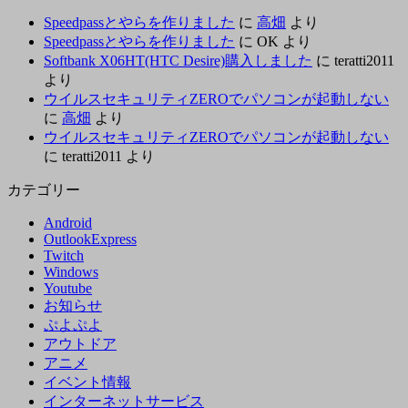
Speedpassとやらを作りました
に
高畑
より
Speedpassとやらを作りました
に
OK
より
Softbank X06HT(HTC Desire)購入しました
に
teratti2011
より
ウイルスセキュリティZEROでパソコンが起動しない
に
高畑
より
ウイルスセキュリティZEROでパソコンが起動しない
に
teratti2011
より
カテゴリー
Android
OutlookExpress
Twitch
Windows
Youtube
お知らせ
ぷよぷよ
アウトドア
アニメ
イベント情報
インターネットサービス