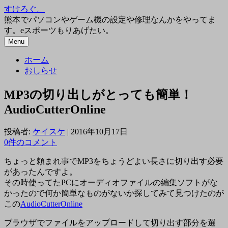
コ
すけろぐ。
ン
熊本でパソコンやゲーム機の設定や修理なんかをやってま
テ
す。eスポーツもりあげたい。
ン
Menu
ツ
ホーム
へ
おしらせ
ス
キ
MP3の切り出しがとっても簡単！
ッ
プ
AudioCutterOnline
投稿者:
ケイスケ
|
2016年10月17日
0件のコメント
ちょっと頼まれ事でMP3をちょうどよい長さに切り出す必要
があったんですよ。
その時使ってたPCにオーディオファイルの編集ソフトがな
かったので何か簡単なものがないか探してみて見つけたのが
この
AudioCutterOnline
ブラウザでファイルをアップロードして切り出す部分を選