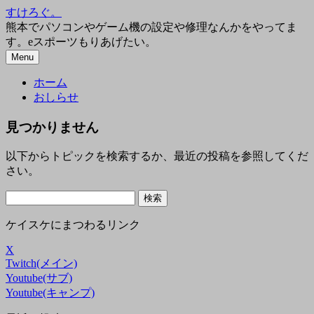
コ
すけろぐ。
ン
熊本でパソコンやゲーム機の設定や修理なんかをやってま
テ
す。eスポーツもりあげたい。
ン
Menu
ツ
ホーム
へ
おしらせ
ス
キ
見つかりません
ッ
プ
以下からトピックを検索するか、最近の投稿を参照してくだ
さい。
検
索:
ケイスケにまつわるリンク
X
Twitch(メイン)
Youtube(サブ)
Youtube(キャンプ)