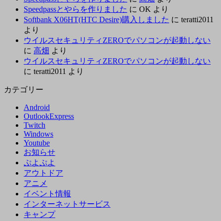
Speedpassとやらを作りました
に
OK
より
Softbank X06HT(HTC Desire)購入しました
に
teratti2011
より
ウイルスセキュリティZEROでパソコンが起動しない
に
高畑
より
ウイルスセキュリティZEROでパソコンが起動しない
に
teratti2011
より
カテゴリー
Android
OutlookExpress
Twitch
Windows
Youtube
お知らせ
ぷよぷよ
アウトドア
アニメ
イベント情報
インターネットサービス
キャンプ