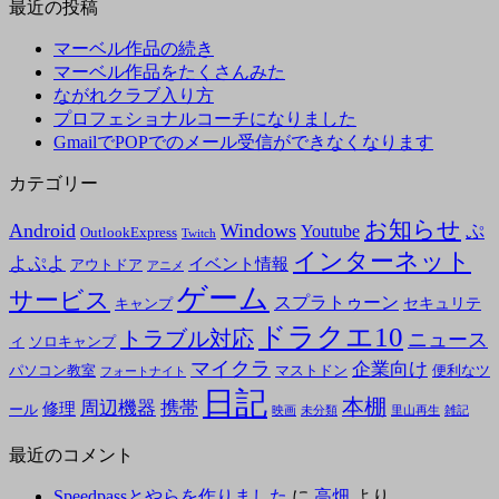
最近の投稿
マーベル作品の続き
マーベル作品をたくさんみた
ながれクラブ入り方
プロフェショナルコーチになりました
GmailでPOPでのメール受信ができなくなります
カテゴリー
お知らせ
Android
Windows
ぷ
Youtube
OutlookExpress
Twitch
インターネット
よぷよ
イベント情報
アウトドア
アニメ
ゲーム
サービス
スプラトゥーン
セキュリテ
キャンプ
ドラクエ10
トラブル対応
ニュース
ィ
ソロキャンプ
マイクラ
企業向け
パソコン教室
マストドン
便利なツ
フォートナイト
日記
本棚
周辺機器
携帯
修理
ール
映画
未分類
里山再生
雑記
最近のコメント
Speedpassとやらを作りました
に
高畑
より